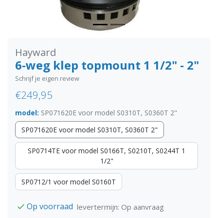
Hayward
6-weg klep topmount 1 1/2" - 2"
Schrijf je eigen review
€249,95
model:
SP071620E voor model S0310T, S0360T 2"
SP071620E voor model S0310T, S0360T 2"
SP0714TE voor model S0166T, S0210T, S0244T 1
1/2"
SP0712/1 voor model S0160T
Op voorraad
levertermijn: Op aanvraag