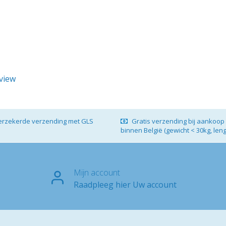
eview
verzekerde verzending met GLS
Gratis verzending bij aankoop 
binnen België (gewicht < 30kg, len
Mijn account
Raadpleeg hier Uw account