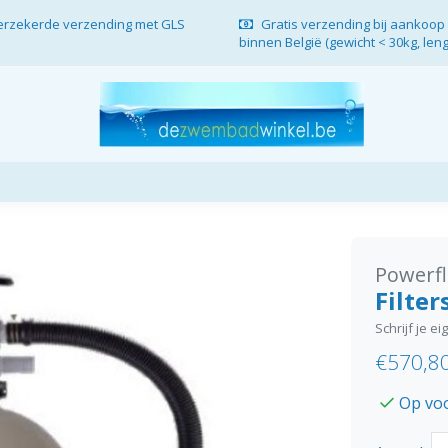
verzekerde verzending met GLS
Gratis verzending bij aankoop 
binnen België (gewicht < 30kg, len
Powerf
Filter
Schrijf je e
€570,8
Op vo