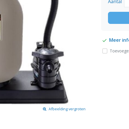
Aantal
Meer in
Toevoegen
Afbeelding vergroten