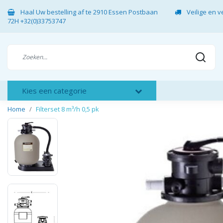
Haal Uw bestelling af te 2910 Essen Postbaan
Veilige en 
72H +32(0)33753747
Kies een categorie
Home
Filterset 8 m³/h 0,5 pk