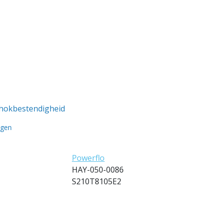
chokbestendigheid
egen
Powerflo
HAY-050-0086
S210T8105E2