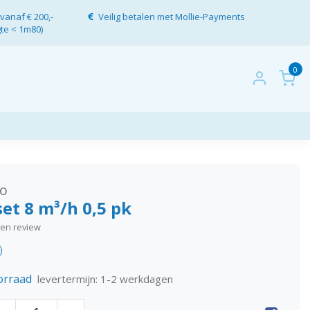
vanaf € 200,-
Veilig betalen met Mollie-Payments
gte < 1m80)
0
lo
set 8 m³/h 0,5 pk
igen review
0
orraad
levertermijn: 1-2 werkdagen