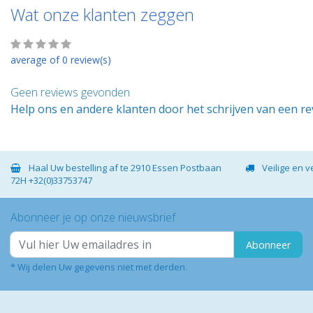
Wat onze klanten zeggen
average of 0 review(s)
Geen reviews gevonden
Help ons en andere klanten door het schrijven van een r
Haal Uw bestelling af te 2910 Essen Postbaan
Veilige en 
72H +32(0)33753747
Abonneer je op onze nieuwsbrief
Abonneer
* Wij delen Uw gegevens niet met derden.