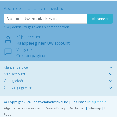
Abonneer je op onze nieuwsbrief
Abonneer
* Wij delen Uw gegevens niet met derden.
Mijn account
Raadpleeg hier Uw account
Vragen ?
Contactpagina
Klantenservice
Mijn account
Categorieën
Contactgegevens
© Copyright 2026 - dezwembadwinkel.be | Realisatie
InStijl Media
Algemene voorwaarden
|
Privacy Policy
|
Disclaimer
|
Sitemap
|
RSS
Feed