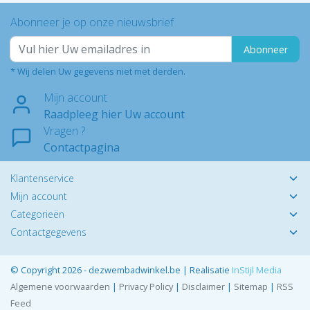
Abonneer je op onze nieuwsbrief
Abonneer
* Wij delen Uw gegevens niet met derden.
Mijn account
Raadpleeg hier Uw account
Vragen ?
Contactpagina
Klantenservice
Mijn account
Categorieën
Contactgegevens
© Copyright 2026 - dezwembadwinkel.be | Realisatie
InStijl Media
Algemene voorwaarden
|
Privacy Policy
|
Disclaimer
|
Sitemap
|
RSS
Feed