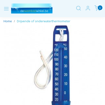
0
Home
Drijvende of onderwaterthermometer