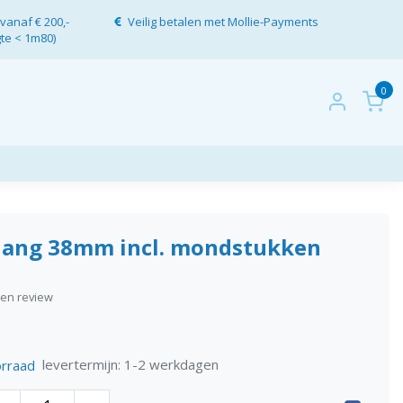
vanaf € 200,-
Veilig betalen met Mollie-Payments
gte < 1m80)
0
slang 38mm incl. mondstukken
igen review
levertermijn: 1-2 werkdagen
rraad