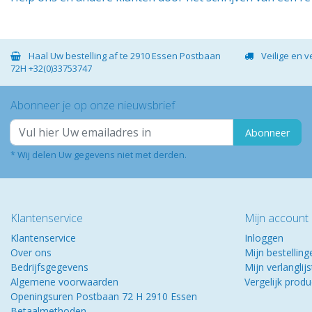
Haal Uw bestelling af te 2910 Essen Postbaan
Veilige en 
72H +32(0)33753747
Abonneer je op onze nieuwsbrief
Abonneer
* Wij delen Uw gegevens niet met derden.
Klantenservice
Mijn account
Klantenservice
Inloggen
Over ons
Mijn bestelling
Bedrijfsgegevens
Mijn verlanglijs
Algemene voorwaarden
Vergelijk prod
Openingsuren Postbaan 72 H 2910 Essen
Betaalmethoden