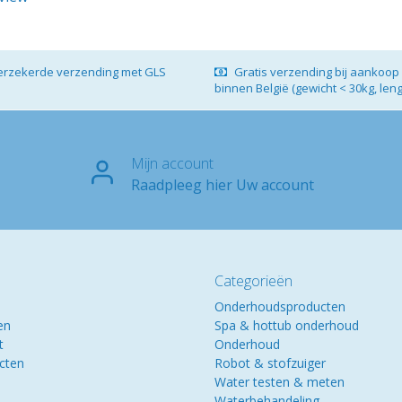
verzekerde verzending met GLS
Gratis verzending bij aankoop 
binnen België (gewicht < 30kg, len
Mijn account
Raadpleeg hier Uw account
Categorieën
Onderhoudsproducten
en
Spa & hottub onderhoud
t
Onderhoud
ucten
Robot & stofzuiger
Water testen & meten
Waterbehandeling