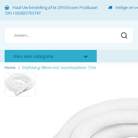
Haal Uw bestelling af te 2910 Essen Postbaan
Veilige en 
72H +32(0)33753747
Kies een categorie
Home
Drijfslang 38mm incl. mondstukken 7,5m