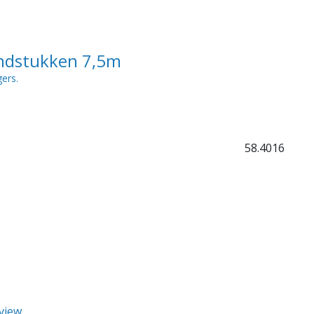
ondstukken 7,5m
ers.
58.4016
eview