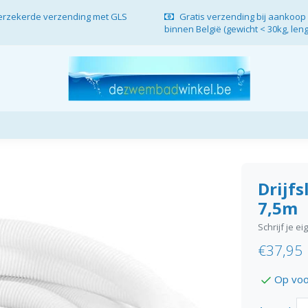
verzekerde verzending met GLS
Gratis verzending bij aankoop 
binnen België (gewicht < 30kg, len
Drijf
7,5m
Schrijf je e
€37,95
Op voo