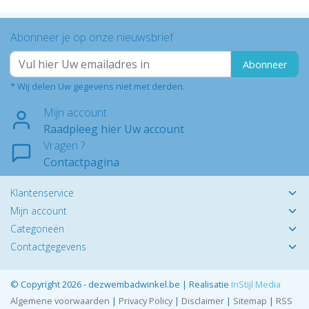
Abonneer je op onze nieuwsbrief
Abonneer
* Wij delen Uw gegevens niet met derden.
Mijn account
Raadpleeg hier Uw account
Vragen ?
Contactpagina
Klantenservice
Mijn account
Categorieën
Contactgegevens
© Copyright 2026 - dezwembadwinkel.be | Realisatie
InStijl Media
Algemene voorwaarden
|
Privacy Policy
|
Disclaimer
|
Sitemap
|
RSS