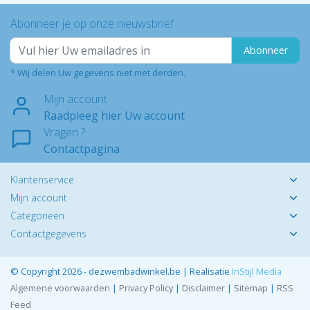
Abonneer je op onze nieuwsbrief
Abonneer
* Wij delen Uw gegevens niet met derden.
Mijn account
Raadpleeg hier Uw account
Vragen ?
Contactpagina
Klantenservice
Mijn account
Categorieën
Contactgegevens
© Copyright 2026 - dezwembadwinkel.be | Realisatie
InStijl Media
Algemene voorwaarden
|
Privacy Policy
|
Disclaimer
|
Sitemap
|
RSS
Feed