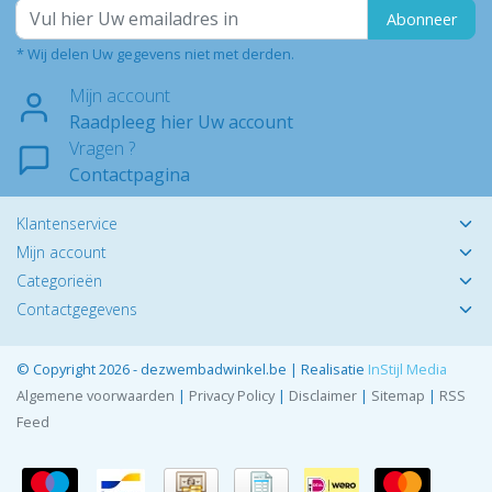
Abonneer
* Wij delen Uw gegevens niet met derden.
Mijn account
Raadpleeg hier Uw account
Vragen ?
Contactpagina
Klantenservice
Mijn account
Categorieën
Contactgegevens
© Copyright 2026 - dezwembadwinkel.be | Realisatie
InStijl Media
Algemene voorwaarden
|
Privacy Policy
|
Disclaimer
|
Sitemap
|
RSS
Feed