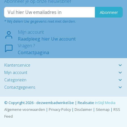
Abonneer je op onze nieuwsbrief
Abonneer
* Wij delen Uw gegevens niet met derden.
Mijn account
Raadpleeg hier Uw account
Vragen ?
Contactpagina
Klantenservice
Mijn account
Categorieën
Contactgegevens
© Copyright 2026 - dezwembadwinkel.be | Realisatie
InStijl Media
Algemene voorwaarden
|
Privacy Policy
|
Disclaimer
|
Sitemap
|
RSS
Feed