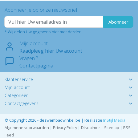
Abonneer je op onze nieuwsbrief
Abonneer
* Wij delen Uw gegevens niet met derden.
Mijn account
Raadpleeg hier Uw account
Vragen ?
Contactpagina
Klantenservice
Mijn account
Categorieën
Contactgegevens
© Copyright 2026 - dezwembadwinkel.be | Realisatie
InStijl Media
Algemene voorwaarden
|
Privacy Policy
|
Disclaimer
|
Sitemap
|
RSS
Feed