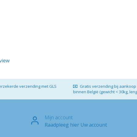
eview
verzekerde verzending met GLS
Gratis verzending bij aankoop 
binnen België (gewicht < 30kg, len
Mijn account
Raadpleeg hier Uw account