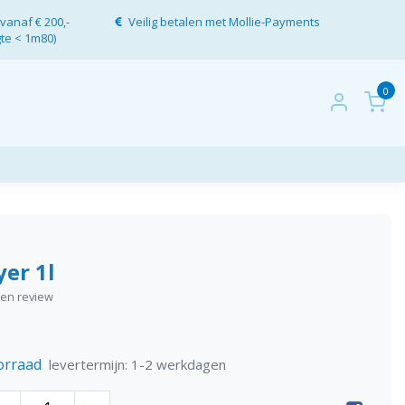
vanaf € 200,-
Veilig betalen met Mollie-Payments
gte < 1m80)
0
yer 1l
igen review
orraad
levertermijn: 1-2 werkdagen