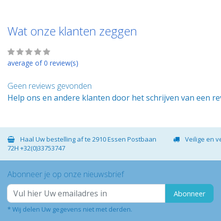
Wat onze klanten zeggen
average of 0 review(s)
Geen reviews gevonden
Help ons en andere klanten door het schrijven van een r
Haal Uw bestelling af te 2910 Essen Postbaan
Veilige en 
72H +32(0)33753747
Abonneer je op onze nieuwsbrief
Abonneer
* Wij delen Uw gegevens niet met derden.