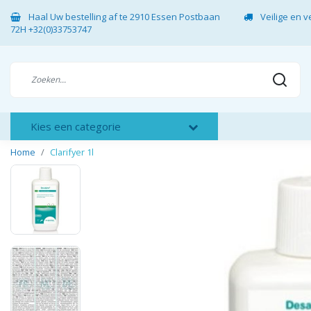
Haal Uw bestelling af te 2910 Essen Postbaan
Veilige en 
72H +32(0)33753747
Kies een categorie
Home
Clarifyer 1l