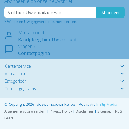
Abonneer je op onze nieuwsbrief
Abonneer
* Wij delen Uw gegevens niet met derden.
Mijn account
Raadpleeg hier Uw account
Vragen ?
Contactpagina
Klantenservice
Mijn account
Categorieën
Contactgegevens
© Copyright 2026 - dezwembadwinkel.be | Realisatie
InStijl Media
Algemene voorwaarden
|
Privacy Policy
|
Disclaimer
|
Sitemap
|
RSS
Feed