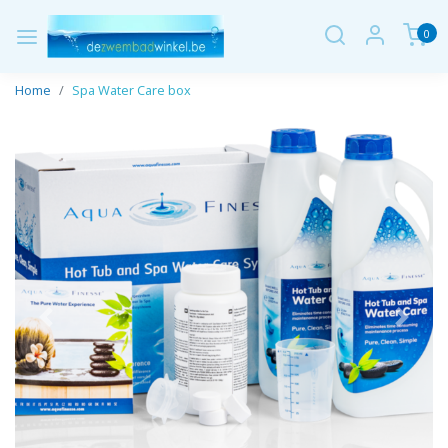
0
Home
Spa Water Care box
Vorige
Volge