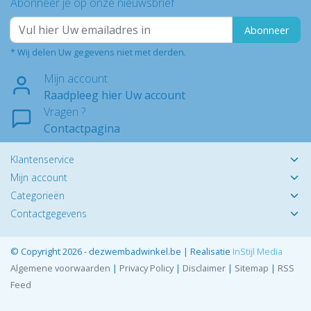
Abonneer je op onze nieuwsbrief
Abonneer
* Wij delen Uw gegevens niet met derden.
Mijn account
Raadpleeg hier Uw account
Vragen ?
Contactpagina
Klantenservice
Mijn account
Categorieën
Contactgegevens
© Copyright 2026 - dezwembadwinkel.be | Realisatie
InStijl Media
Algemene voorwaarden
|
Privacy Policy
|
Disclaimer
|
Sitemap
|
RSS
Feed