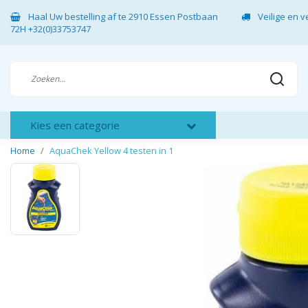
Haal Uw bestelling af te 2910 Essen Postbaan
Veilige en 
72H +32(0)33753747
Kies een categorie
Home
AquaChek Yellow 4 testen in 1