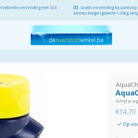
verzekerde verzending met GLS
Gratis verzending bij aankoop 
binnen België (gewicht < 30kg, len
AquaCh
AquaC
Schrijf je e
€14,70
Op vo