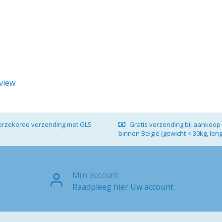
eview
verzekerde verzending met GLS
Gratis verzending bij aankoop 
binnen België (gewicht < 30kg, len
Mijn account
Raadpleeg hier Uw account