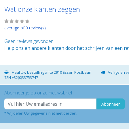
Wat onze klanten zeggen
average of 0 review(s)
Geen reviews gevonden
Help ons en andere klanten door het schrijven van een r
Haal Uw bestelling af te 2910 Essen Postbaan
Veilige en 
72H +32(0)33753747
Abonneer je op onze nieuwsbrief
Abonneer
* Wij delen Uw gegevens niet met derden.