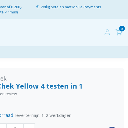
vanaf € 200,-
Veilig betalen met Mollie-Payments
gte < 1m80)
0
ek
hek Yellow 4 testen in 1
igen review
orraad
levertermijn: 1-2 werkdagen