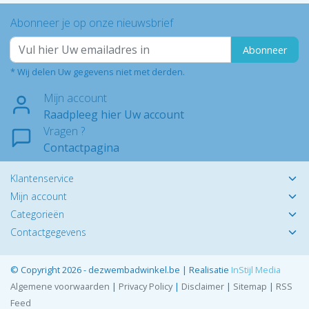
Abonneer je op onze nieuwsbrief
Abonneer
* Wij delen Uw gegevens niet met derden.
Mijn account
Raadpleeg hier Uw account
Vragen ?
Contactpagina
Klantenservice
Mijn account
Categorieën
Contactgegevens
© Copyright 2026 - dezwembadwinkel.be | Realisatie
InStijl Media
Algemene voorwaarden
|
Privacy Policy
|
Disclaimer
|
Sitemap
|
RSS
Feed