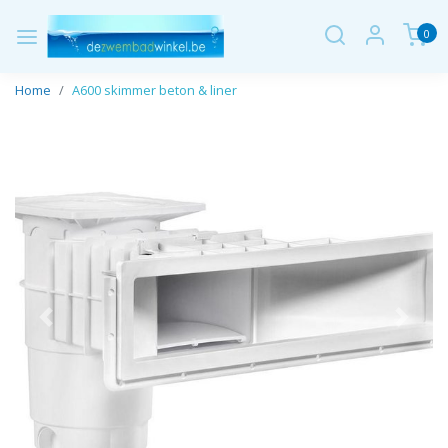
0
Home
A600 skimmer beton & liner
Vorige
Volge