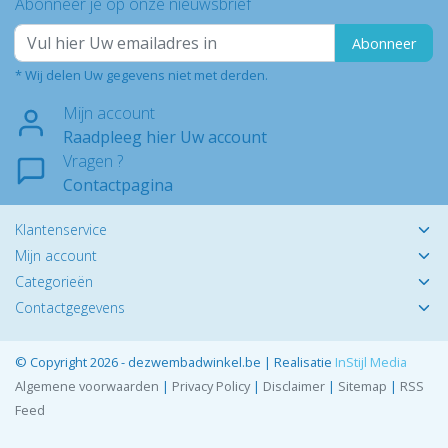
Abonneer je op onze nieuwsbrief
Abonneer
* Wij delen Uw gegevens niet met derden.
Mijn account
Raadpleeg hier Uw account
Vragen ?
Contactpagina
Klantenservice
Mijn account
Categorieën
Contactgegevens
© Copyright 2026 - dezwembadwinkel.be | Realisatie
InStijl Media
Algemene voorwaarden
|
Privacy Policy
|
Disclaimer
|
Sitemap
|
RSS
Feed