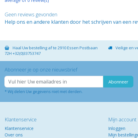
average of 0 review(s)
Geen reviews gevonden
Help ons en andere klanten door het schrijven van een r
Haal Uw bestelling af te 2910 Essen Postbaan
Veilige en 
72H +32(0)33753747
Abonneer je op onze nieuwsbrief
Abonneer
* Wij delen Uw gegevens niet met derden.
Klantenservice
Mijn account
Klantenservice
Inloggen
Over ons
Mijn bestelling