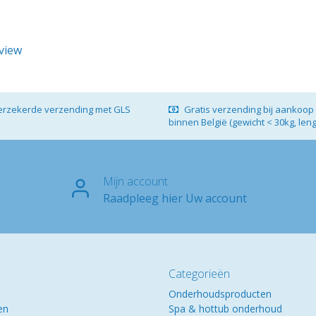
eview
verzekerde verzending met GLS
Gratis verzending bij aankoop 
binnen België (gewicht < 30kg, len
Mijn account
Raadpleeg hier Uw account
Categorieën
Onderhoudsproducten
en
Spa & hottub onderhoud