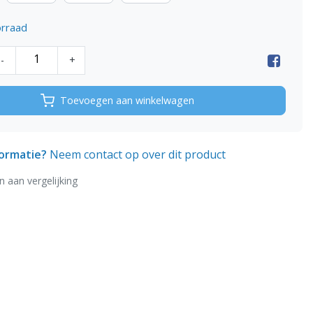
rraad
-
+
Toevoegen aan winkelwagen
formatie?
Neem contact op over dit product
 aan vergelijking