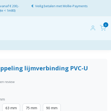
vanaf € 200,-
Veilig betalen met Mollie-Payments
gte < 1m80)
0
oppeling lijmverbinding PVC-U
igen review
 mm
63 mm
75 mm
90 mm