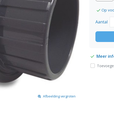
Op voo
Aantal
Meer in
Toevoegen
Afbeelding vergroten