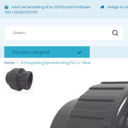
Haal Uw bestelling af te 2910 Essen Postbaan
Veilige en 
72H +32(0)33753747
Kies een categorie
Home
3/3 koppeling lijmverbinding PVC-U 16bar