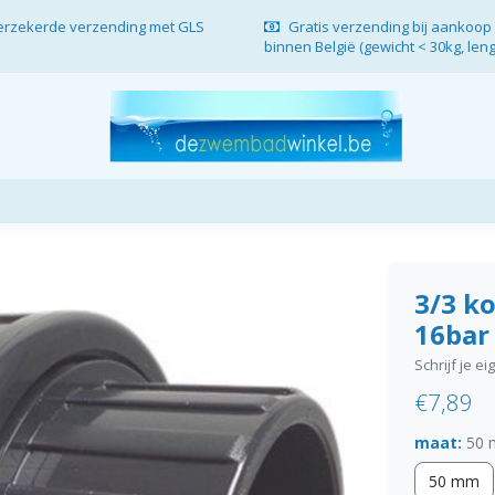
verzekerde verzending met GLS
Gratis verzending bij aankoop 
binnen België (gewicht < 30kg, len
3/3 k
16bar
Schrijf je e
€7,89
maat:
50
50 mm