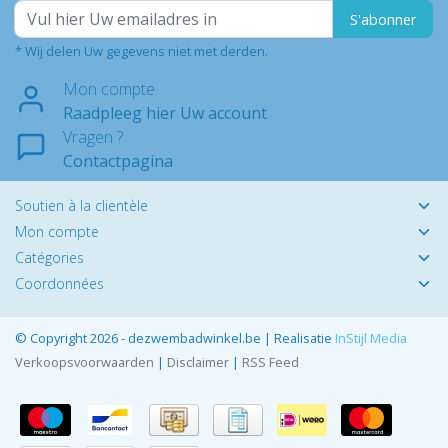
S'abonner
* Wij delen Uw gegevens niet met derden.
Mon compte
Raadpleeg hier Uw account
Vragen ?
Contactpagina
Soutien à la clientèle
Mon compte
Catégories
Coordonnées
© Copyright 2026 - dezwembadwinkel.be | Realisatie
InStijl Media
Verkoopsvoorwaarden
|
Disclaimer
|
RSS Feed