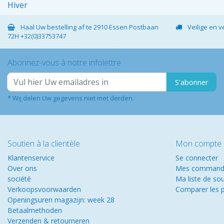
Hiver
Haal Uw bestelling af te 2910 Essen Postbaan
Veilige en 
72H +32(0)33753747
Abonnez-vous à notre infolettre
S'abonner
* Wij delen Uw gegevens niet met derden.
Soutien à la clientèle
Mon compte
Klantenservice
Se connecter
Over ons
Mes command
société
Ma liste de so
Verkoopsvoorwaarden
Comparer les p
Openingsuren magazijn: week 28
Betaalmethoden
Verzenden & retourneren