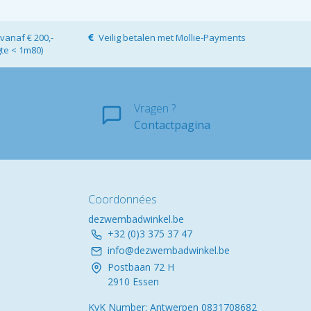
vanaf € 200,-
Veilig betalen met Mollie-Payments
gte < 1m80)
Vragen ?
Contactpagina
Coordonnées
dezwembadwinkel.be
+32 (0)3 375 37 47
info@dezwembadwinkel.be
Postbaan 72 H
2910 Essen
KvK Number: Antwerpen 0831708682