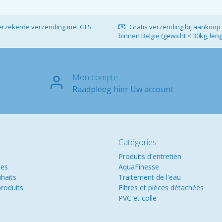
verzekerde verzending met GLS
Gratis verzending bij aankoop 
binnen België (gewicht < 30kg, len
Mon compte
Raadpleeg hier Uw account
Catégories
Produits d'entretien
es
AquaFinesse
uhaits
Traitement de l'eau
roduits
Filtres et pièces détachées
PVC et colle