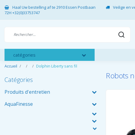
Haal Uw bestelling af te 2910 Essen Postbaan
Veilige en 
72H +32(0)33753747
catégories
Accueil
Dolphin Liberty sans fil
Robots ne
Catégories
Produits d'entretien
AquaFinesse