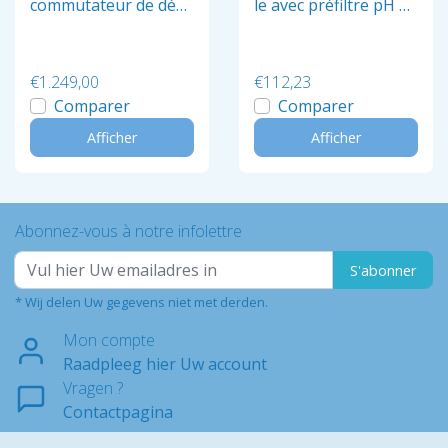
commutateur de débi
le avec préfiltre pH et
t.
Rx
€1.249,00
€112,23
Comparer
Comparer
Afficher
Afficher
Abonnez-vous à notre infolettre
S'abonner
* Wij delen Uw gegevens niet met derden.
Mon compte
Raadpleeg hier Uw account
Vragen ?
Contactpagina