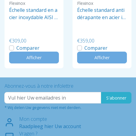
Flexinox
Flexinox
Échelle standard en a
Échelle standard anti
cier inoxydable AISI 3
dérapante en acier in
04 antidérapant à 4 b
oxydable AISI 304, 5 b
arreaux
arreaux
€309,00
€359,00
Comparer
Comparer
Afficher
Afficher
Abonnez-vous à notre infolettre
S'abonner
* Wij delen Uw gegevens niet met derden.
Mon compte
Raadpleeg hier Uw account
Vragen ?