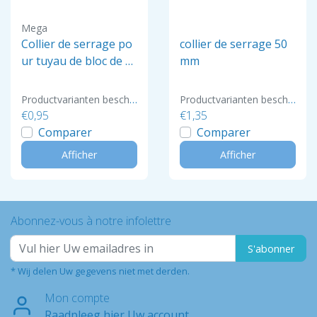
Mega
Collier de serrage po
collier de serrage 50
ur tuyau de bloc de re
mm
mplissage 50 mm
Productvarianten beschikbaar
Productvarianten beschikbaar
€0,95
€1,35
Comparer
Comparer
Afficher
Afficher
Abonnez-vous à notre infolettre
S'abonner
* Wij delen Uw gegevens niet met derden.
Mon compte
Raadpleeg hier Uw account