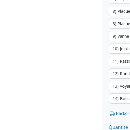
8) Plaqu
8) Plaqu
9) Vanne
10) Join
11) Ress
12) Rond
13) Voya
14) Boul
Backor
Quantité