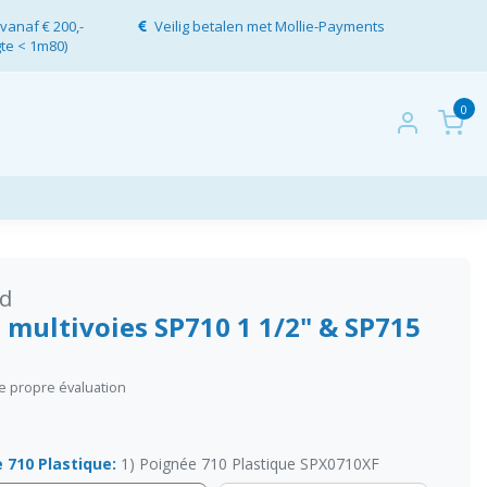
vanaf € 200,-
Veilig betalen met Mollie-Payments
gte < 1m80)
0
d
 multivoies SP710 1 1/2" & SP715
re propre évaluation
 710 Plastique:
1) Poignée 710 Plastique SPX0710XF