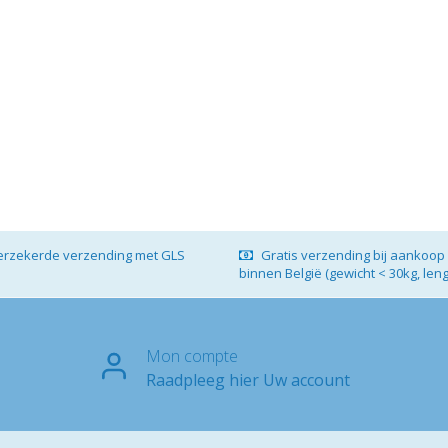
verzekerde verzending met GLS
Gratis verzending bij aankoop 
binnen België (gewicht < 30kg, len
Mon compte
Raadpleeg hier Uw account