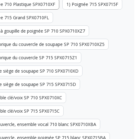
ée 710 Plastique SPX0710XF
1) Poignée 715 SPX0715F
ée 715 Grand SPX0710FL
 à goupille de poignée SP 710 SPX0710XZ7
 torique du couvercle de soupape SP 710 SPX0710XZ5
 torique du couvercle SP 715 SPX0715Z1
 de siège de soupape SP 710 SPX0710XD
 de siège de soupape SP 715 SPX0715D
ble clé/voix SP 710 SPX0710XC
ble clé/voix SP 715 SPX0715C
couvercle, ensemble vocal 710 blanc SPX0710XBA
couvercle, ensemble poignée SP 715 blanc SPX0715BA