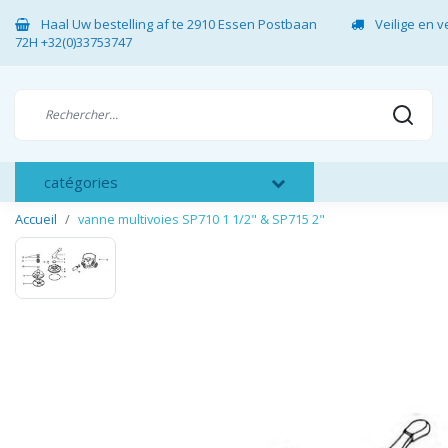
Haal Uw bestelling af te 2910 Essen Postbaan
Veilige en 
72H +32(0)33753747
catégories
Accueil
vanne multivoies SP710 1 1/2" & SP715 2"