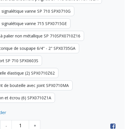
e signalétique vanne SP 710 SPX0710G
e signalétique vanne 715 SPX0715GE
 à palier non métallique SP 710SPX0710Z16
t torique de soupape 6/4" - 2" SPX0735GA
ort SP 710 SPX0603S
elle élastique (2) SPX0710Z62
nt de bouteille avec joint SPX0710MA
on et écrou (6) SPX0710Z1A
der
-
+