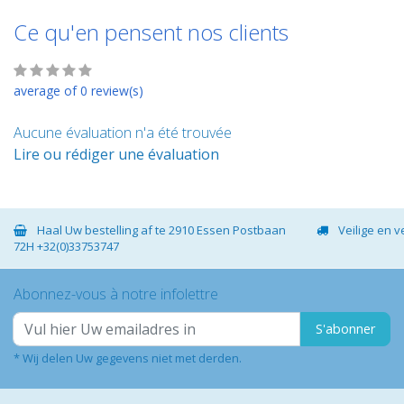
Ce qu'en pensent nos clients
average of 0 review(s)
Aucune évaluation n'a été trouvée
Lire ou rédiger une évaluation
Haal Uw bestelling af te 2910 Essen Postbaan
Veilige en 
72H +32(0)33753747
Abonnez-vous à notre infolettre
S'abonner
* Wij delen Uw gegevens niet met derden.