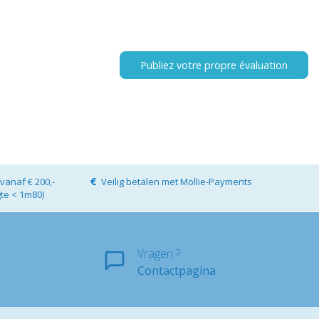
Publiez votre propre évaluation
vanaf € 200,-
Veilig betalen met Mollie-Payments
gte < 1m80)
Vragen ?
Contactpagina