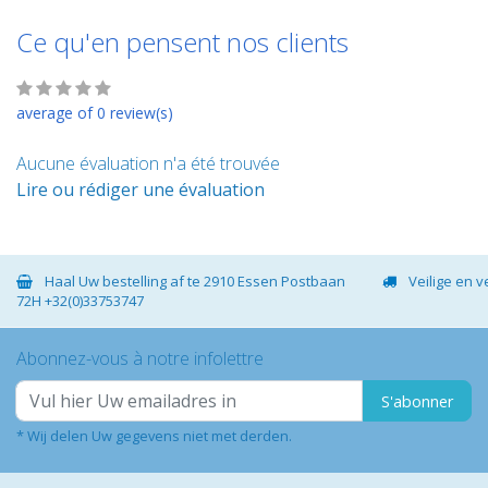
Ce qu'en pensent nos clients
average of 0 review(s)
Aucune évaluation n'a été trouvée
Lire ou rédiger une évaluation
Haal Uw bestelling af te 2910 Essen Postbaan
Veilige en 
72H +32(0)33753747
Abonnez-vous à notre infolettre
S'abonner
* Wij delen Uw gegevens niet met derden.