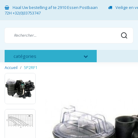
Haal Uw bestelling af te 2910 Essen Postbaan
Veilige en 
72H +32(0)33753747
catégories
Accueil
5P2RF1