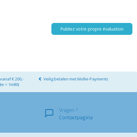
Publiez votre propre évaluation
vanaf € 200,-
Veilig betalen met Mollie-Payments
gte < 1m80)
Vragen ?
Contactpagina