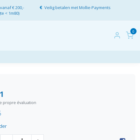
vanaf € 200,-
Veilig betalen met Mollie-Payments
gte < 1m80)
0
1
re propre évaluation
5
der