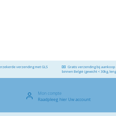
verzekerde verzending met GLS
Gratis verzending bij aankoop 
binnen België (gewicht < 30kg, len
Mon compte
Raadpleeg hier Uw account