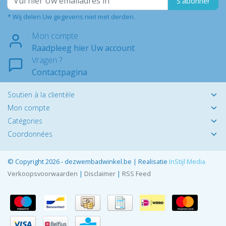
S'abonner
* Wij delen Uw gegevens niet met derden.
Mon compte
Raadpleeg hier Uw account
Vragen ?
Contactpagina
Soutien à la clientèle
Mon compte
Catégories
Coordonnées
© Copyright 2026 - dezwembadwinkel.be | Realisatie
InStijl Media
Verkoopsvoorwaarden
|
Disclaimer
|
RSS Feed