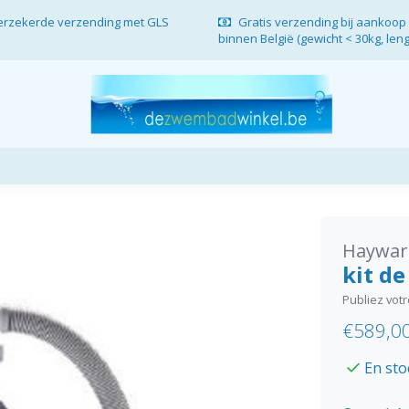
verzekerde verzending met GLS
Gratis verzending bij aankoop 
binnen België (gewicht < 30kg, len
Haywar
kit de
Publiez vot
€589,0
En sto