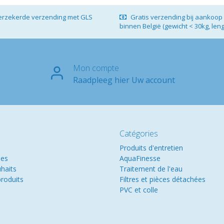
verzekerde verzending met GLS
Gratis verzending bij aankoop 
binnen België (gewicht < 30kg, len
Mon compte
Raadpleeg hier Uw account
Catégories
Produits d'entretien
es
AquaFinesse
uhaits
Traitement de l'eau
roduits
Filtres et pièces détachées
PVC et colle