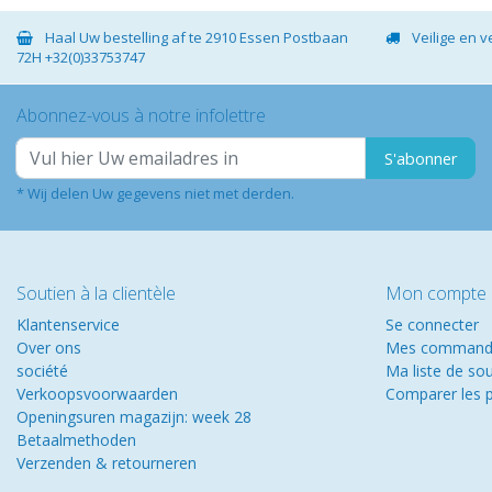
Haal Uw bestelling af te 2910 Essen Postbaan
Veilige en 
72H +32(0)33753747
Abonnez-vous à notre infolettre
S'abonner
* Wij delen Uw gegevens niet met derden.
Soutien à la clientèle
Mon compte
Klantenservice
Se connecter
Over ons
Mes command
société
Ma liste de so
Verkoopsvoorwaarden
Comparer les p
Openingsuren magazijn: week 28
Betaalmethoden
Verzenden & retourneren