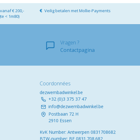
vanaf € 200,-
Veilig betalen met Mollie-Payments
gte < 1m80)
Vragen ?
Contactpagina
Coordonnées
dezwembadwinkel.be
+32 (0)3 375 37 47
info@dezwembadwinkel.be
Postbaan 72 H
2910 Essen
KvK Number: Antwerpen 0831708682
BTW-number: BE 0831.708.682