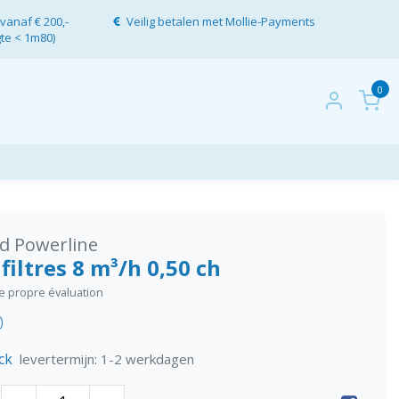
vanaf € 200,-
Veilig betalen met Mollie-Payments
gte < 1m80)
0
d Powerline
 filtres 8 m³/h 0,50 ch
re propre évaluation
0
ck
levertermijn: 1-2 werkdagen