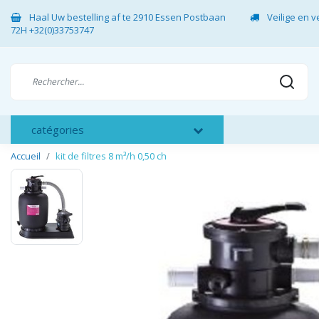
Haal Uw bestelling af te 2910 Essen Postbaan
Veilige en 
72H +32(0)33753747
catégories
Accueil
kit de filtres 8 m³/h 0,50 ch