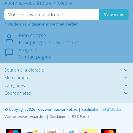
Abonnez-vous à notre infolettre
S'abonner
* Wij delen Uw gegevens niet met derden.
Mon compte
Raadpleeg hier Uw account
Vragen ?
Contactpagina
Soutien à la clientèle
Mon compte
Catégories
Coordonnées
© Copyright 2026 - dezwembadwinkel.be | Realisatie
InStijl Media
Verkoopsvoorwaarden
|
Disclaimer
|
RSS Feed