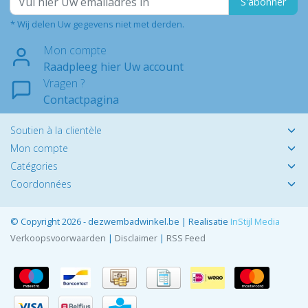
S'abonner
* Wij delen Uw gegevens niet met derden.
Mon compte
Raadpleeg hier Uw account
Vragen ?
Contactpagina
Soutien à la clientèle
Mon compte
Catégories
Coordonnées
© Copyright 2026 - dezwembadwinkel.be | Realisatie
InStijl Media
Verkoopsvoorwaarden
|
Disclaimer
|
RSS Feed