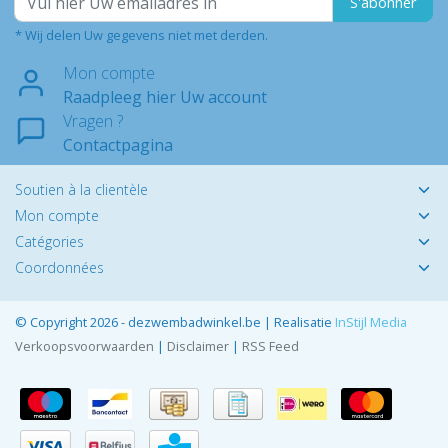
S'abonner
* Wij delen Uw gegevens niet met derden.
Mon compte
Raadpleeg hier Uw account
Vragen ?
Contactpagina
Soutien à la clientèle
Mon compte
Catégories
Coordonnées
© Copyright 2026 - dezwembadwinkel.be | Realisatie
InStijl Media
Verkoopsvoorwaarden
|
Disclaimer
|
RSS Feed