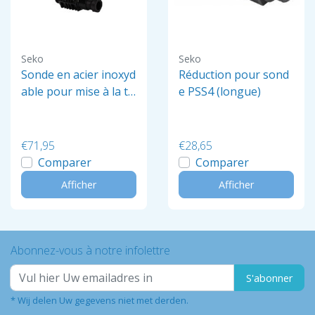
Seko
Seko
Sonde en acier inoxyd
Réduction pour sond
able pour mise à la te
e PSS4 (longue)
rre
€71,95
€28,65
Comparer
Comparer
Afficher
Afficher
Abonnez-vous à notre infolettre
S'abonner
* Wij delen Uw gegevens niet met derden.