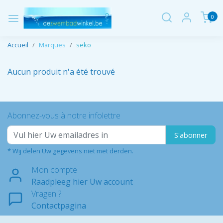
0
Accueil
Marques
seko
Aucun produit n'a été trouvé
Abonnez-vous à notre infolettre
S'abonner
* Wij delen Uw gegevens niet met derden.
Mon compte
Raadpleeg hier Uw account
Vragen ?
Contactpagina