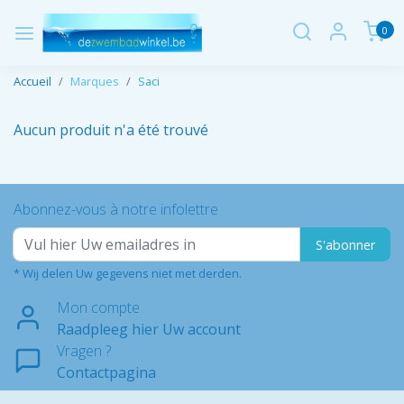
0
Accueil
Marques
Saci
Aucun produit n'a été trouvé
Abonnez-vous à notre infolettre
S'abonner
* Wij delen Uw gegevens niet met derden.
Mon compte
Raadpleeg hier Uw account
Vragen ?
Contactpagina