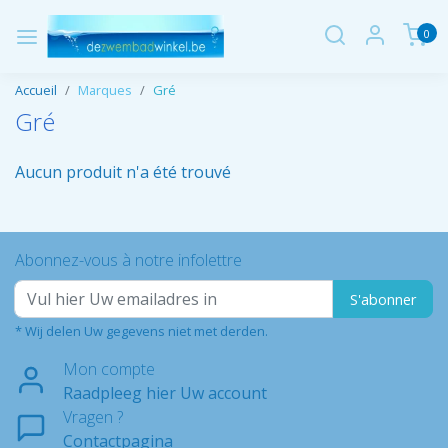
0
Accueil
Marques
Gré
Gré
Aucun produit n'a été trouvé
Abonnez-vous à notre infolettre
S'abonner
* Wij delen Uw gegevens niet met derden.
Mon compte
Raadpleeg hier Uw account
Vragen ?
Contactpagina