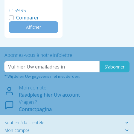
€159,95
Comparer
Afficher
Abonnez-vous à notre infolettre
S'abonner
* Wij delen Uw gegevens niet met derden.
Mon compte
Raadpleeg hier Uw account
Vragen ?
Contactpagina
Soutien à la clientèle
Mon compte