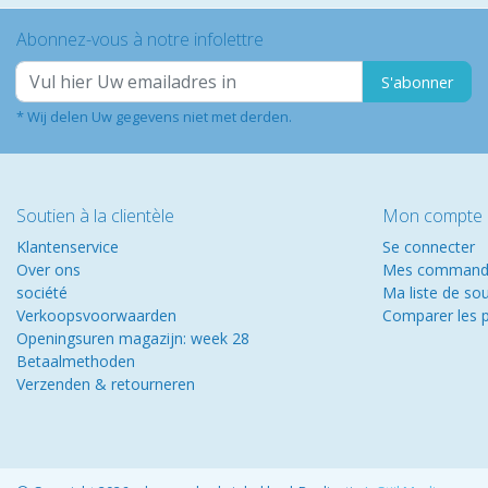
Abonnez-vous à notre infolettre
S'abonner
* Wij delen Uw gegevens niet met derden.
Soutien à la clientèle
Mon compte
Klantenservice
Se connecter
Over ons
Mes command
société
Ma liste de so
Verkoopsvoorwaarden
Comparer les p
Openingsuren magazijn: week 28
Betaalmethoden
Verzenden & retourneren