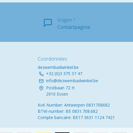
Vragen ?
Contactpagina
Coordonnées
dezwembadwinkel.be
+32 (0)3 375 37 47
info@dezwembadwinkel.be
Postbaan 72 H
2910 Essen
KvK Number: Antwerpen 0831708682
BTW-number: BE 0831.708.682
Compte bancaire: BE17 3631 1124 7421