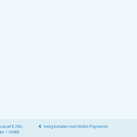
vanaf € 200,-
Veilig betalen met Mollie-Payments
gte < 1m80)