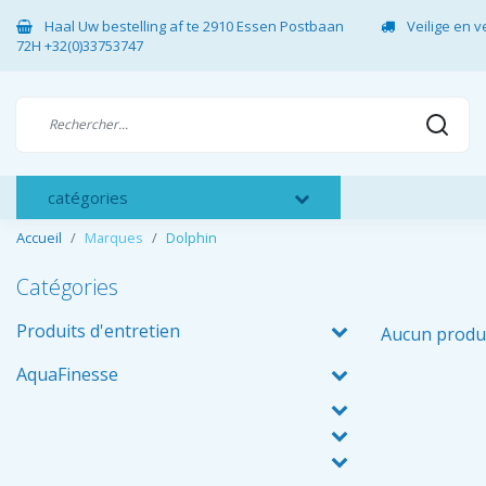
Haal Uw bestelling af te 2910 Essen Postbaan
Veilige en 
72H +32(0)33753747
catégories
Accueil
Marques
Dolphin
Catégories
Produits d'entretien
Aucun produi
AquaFinesse