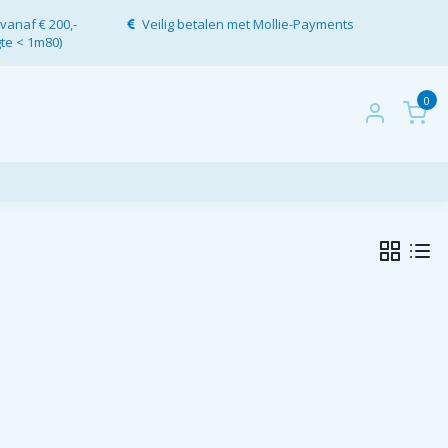
vanaf € 200,-
Veilig betalen met Mollie-Payments
gte < 1m80)
0