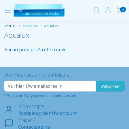
0
Accueil
Marques
Aqualux
Aqualux
Aucun produit n'a été trouvé
Abonnez-vous à notre infolettre
S'abonner
* Wij delen Uw gegevens niet met derden.
Mon compte
Raadpleeg hier Uw account
Vragen ?
Contactpagina