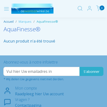
0
Accueil
Marques
AquaFinesse®
AquaFinesse®
Aucun produit n'a été trouvé
Abonnez-vous à notre infolettre
S'abonner
* Wij delen Uw gegevens niet met derden.
Mon compte
Raadpleeg hier Uw account
Vragen ?
Contactpagina