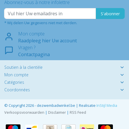
Abonnez-vous à notre infolettre
S'abonner
* Wij delen Uw gegevens niet met derden.
Mon compte
Raadpleeg hier Uw account
Vragen ?
Contactpagina
Soutien à la clientèle
Mon compte
Catégories
Coordonnées
© Copyright 2026 - dezwembadwinkel.be | Realisatie
InStijl Media
Verkoopsvoorwaarden
|
Disclaimer
|
RSS Feed