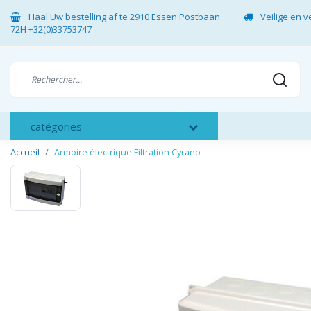
Haal Uw bestelling af te 2910 Essen Postbaan
Veilige en 
72H +32(0)33753747
catégories
Accueil
Armoire électrique Filtration Cyrano