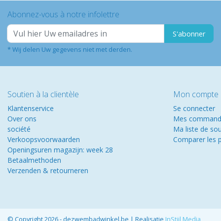
Abonnez-vous à notre infolettre
S'abonner
* Wij delen Uw gegevens niet met derden.
Soutien à la clientèle
Mon compte
Klantenservice
Se connecter
Over ons
Mes command
société
Ma liste de so
Verkoopsvoorwaarden
Comparer les p
Openingsuren magazijn: week 28
Betaalmethoden
Verzenden & retourneren
© Copyright 2026 - dezwembadwinkel.be | Realisatie
InStijl Media