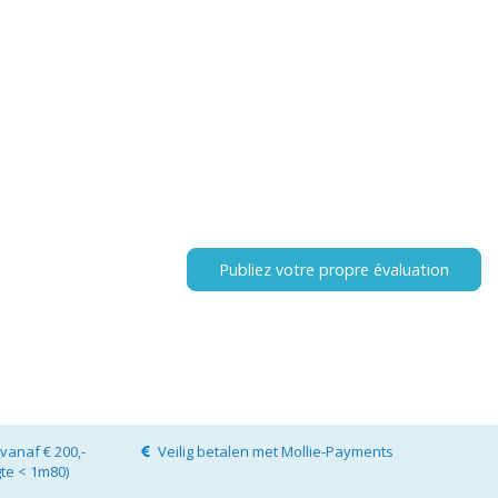
Publiez votre propre évaluation
vanaf € 200,-
Veilig betalen met Mollie-Payments
gte < 1m80)