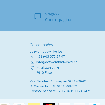
Vragen ?
Contactpagina
Coordonnées
dezwembadwinkel.be
+32 (0)3 375 37 47
info@dezwembadwinkel.be
Postbaan 72 H
2910 Essen
KvK Number: Antwerpen 0831708682
BTW-number: BE 0831.708.682
Compte bancaire: BE17 3631 1124 7421