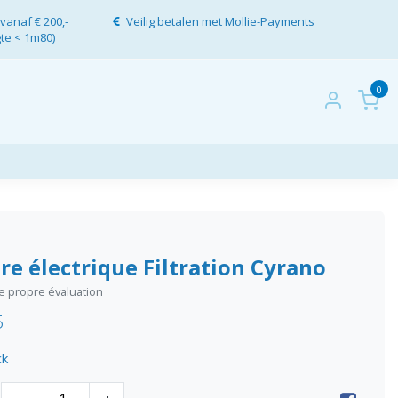
vanaf € 200,-
Veilig betalen met Mollie-Payments
gte < 1m80)
0
re électrique Filtration Cyrano
re propre évaluation
5
ck