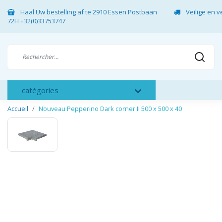
Haal Uw bestelling af te 2910 Essen Postbaan
Veilige en 
72H +32(0)33753747
catégories
Accueil
Nouveau Pepperino Dark corner II 500 x 500 x 40