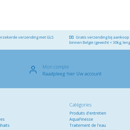
verzekerde verzending met GLS
Gratis verzending bij aankoop 
binnen België (gewicht < 30kg, len
Mon compte
Raadpleeg hier Uw account
Catégories
Produits d'entretien
es
AquaFinesse
uhaits
Traitement de l'eau