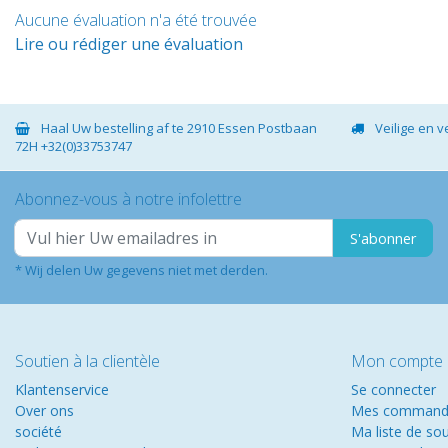
Aucune évaluation n'a été trouvée
Lire ou rédiger une évaluation
Haal Uw bestelling af te 2910 Essen Postbaan
Veilige en 
72H +32(0)33753747
Abonnez-vous à notre infolettre
S'abonner
* Wij delen Uw gegevens niet met derden.
Soutien à la clientèle
Mon compte
Klantenservice
Se connecter
Over ons
Mes command
société
Ma liste de so