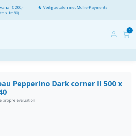
vanaf € 200,-
Veilig betalen met Mollie-Payments
gte < 1m80)
0
au Pepperino Dark corner II 500 x
40
re propre évaluation